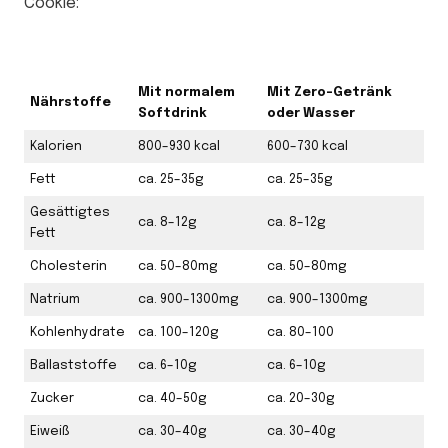
Cookie:
Mit normalem
Mit Zero-Getränk
Nährstoffe
Softdrink
oder Wasser
Kalorien
800–930 kcal
600–730 kcal
Fett
ca. 25–35g
ca. 25–35g
Gesättigtes
ca. 8–12g
ca. 8–12g
Fett
Cholesterin
ca. 50–80mg
ca. 50–80mg
Natrium
ca. 900–1300mg
ca. 900–1300mg
Kohlenhydrate
ca. 100–120g
ca. 80–100
Ballaststoffe
ca. 6–10g
ca. 6–10g
Zucker
ca. 40–50g
ca. 20–30g
Eiweiß
ca. 30–40g
ca. 30–40g